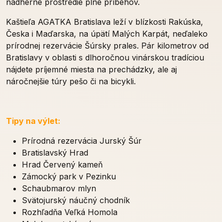
nádherné prostredie plné príbehov.
Kaštieľa AGATKA Bratislava leží v blízkosti Rakúska,
Česka i Maďarska, na úpätí Malých Karpát, neďaleko
prírodnej rezervácie Šúrsky prales. Pár kilometrov od
Bratislavy v oblasti s dlhoročnou vinárskou tradíciou
nájdete príjemné miesta na prechádzky, ale aj
náročnejšie túry pešo či na bicykli.
Tipy na výlet:
Prírodná rezervácia Jurský Šúr
Bratislavský Hrad
Hrad Červený kameň
Zámocký park v Pezinku
Schaubmarov mlyn
Svätojurský náučný chodník
Rozhľadňa Veľká Homola