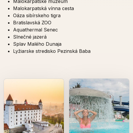
Malokarpatské múzeum
Malokarpatská vínna cesta
Oáza sibírskeho tigra
Bratislavská ZOO
Aquathermal Senec
Slnečné jazerá
Splav Malého Dunaja
Lyžiarske stredisko Pezinská Baba