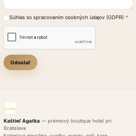
Súhlas so spracovaním osobných údajov (GDPR)
*
Kaštieľ Agatka
— prémiový boutique hotel pri
Bratislave
Kaštieľová atmosféra · svadby · eventy · golf · kone