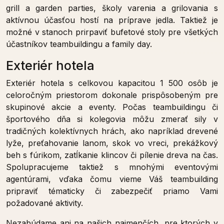
grill a garden parties, školy varenia a grilovania s
aktívnou účasťou hostí na príprave jedla. Taktiež je
možné v stanoch prirpaviť bufetové stoly pre všetkých
účastníkov teambuildingu a family day.
Exteriér hotela
Exteriér hotela s celkovou kapacitou 1 500 osôb je
celoročným priestorom dokonale prispôsobeným pre
skupinové akcie a eventy. Počas teambuildingu či
športového dňa si kolegovia môžu zmerať sily v
tradičných kolektívnych hrách, ako napríklad drevené
lyže, preťahovanie lanom, skok vo vreci, prekážkový
beh s fúrikom, zatĺkanie klincov či pílenie dreva na čas.
Spolupracujeme taktiež s mnohými eventovými
agentúrami, vďaka čomu vieme Váš teambuilding
pripraviť tématicky či zabezpečiť priamo Vami
požadované aktivity.
Nezabúdame ani na našich najmenčích, pre ktorých v