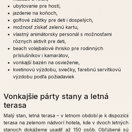
ubytovanie pre hostí,
jazdenie na koňoch,
golfové zážitky pre deti i dospelých,
možnosť získať zelenú kartu,
vlastný animátorsky personál s možnosťami
rôznych aktivít pre deti,
beach volejbalové ihrisko pre rodinných
príslušníkov i kamarátov,
vonkajší bazén na osvieženie,
kvetinovú výzdobu, sviečky, farebnú servítkovú
výzdobu podľa požiadaviek
Vonkajšie párty stany a letná
terasa
Malý stan, letná terasa – v letnom období je k dispozícii
terasa na zelenom nádvorí hotela, kde v dvoch letných
stanoch dokážeme usadiť až 150 osôb. Obľúbené sú