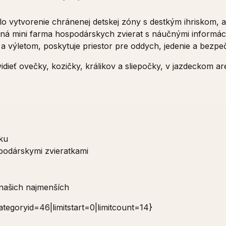
vytvorenie chránenej detskej zóny s destkým ihriskom, al
tná mini farma hospodárskych zvierat s náučnými informácia
výletom, poskytuje priestor pre oddych, jedenie a bezpečn
dieť ovečky, kozičky, králikov a sliepočky, v jazdeckom are
nku
podárskymi zvieratkami
 našich najmenších
tegoryid=46|limitstart=0|limitcount=14}