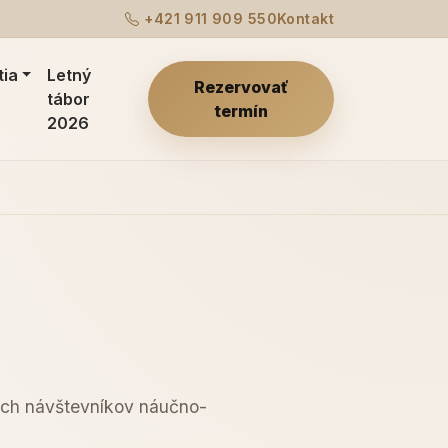
+421 911 909 550
Kontakt
tia
Letný
Rezervovať
tábor
termín
2026
ších návštevníkov náučno-