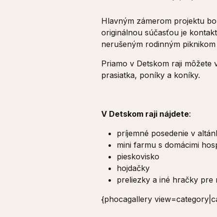
Hlavným zámerom projektu bolo 
originálnou súčasťou je kontak
nerušeným rodinným piknikom a 
Priamo v Detskom raji môžete vi
prasiatka, poníky a koníky.
V Detskom raji nájdete
:
príjemné posedenie v altá
mini farmu s domácimi hos
pieskovisko
hojdačky
preliezky a iné hračky pre
{phocagallery view=category|ca