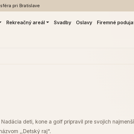
féra pri Bratislave
Rekreačný areál
Svadby
Oslavy
Firemné poduja
Nadácia deti, kone a golf pripravil pre svojich najmen
názvom ,,Detský raj".