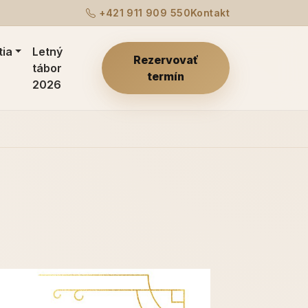
+421 911 909 550
Kontakt
tia
Letný
Rezervovať
tábor
termín
2026