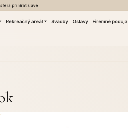
féra pri Bratislave
Rekreačný areál
Svadby
Oslavy
Firemné poduja
tok