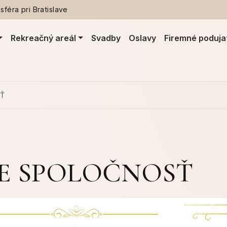
féra pri Bratislave
Rekreačný areál
Svadby
Oslavy
Firemné poduja
SŤ
E SPOLOČNOSŤ