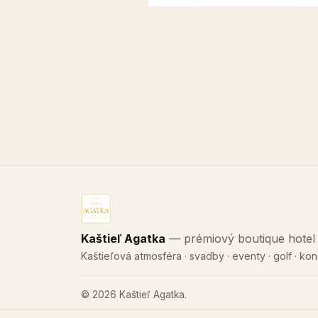
Kaštieľ Agatka
— prémiový boutique hotel p
Kaštieľová atmosféra · svadby · eventy · golf · ko
© 2026 Kaštieľ Agatka.