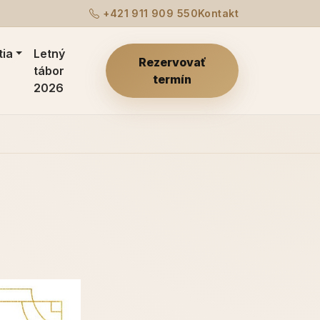
+421 911 909 550
Kontakt
tia
Letný
Rezervovať
tábor
termín
2026