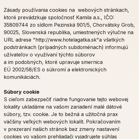
Zásady používania cookies na webových stránkach,
ktoré prevádzkuje spoločnosť Kamila a.s.,
IČO:
35809744 zo sídlom
Pezinská 901/5, Chorvátsky Grob,
90025, Slovenská republika, umiestnených výlučne na
URL adrese "http://www.hotelagatka.sk"a všetkých
podstránkach (prípadných subdoménach) informujú
užívateľov o využívaní týchto súborov
a im podobných, ktoré upravuje smernica
EÚ 2002/58/ES o súkromí a elektronických
komunikáciách.
Súbory cookie
S cieľom zabezpečiť riadne fungovanie tejto webovej
lokality ukladáme na vašom zariadení malé dátové
súbory, tzv. cookie. Je to bežná a užitočná prax
väčšiny veľkých webových lokalít. Pokračovaním
v prezeraní našich stránok bez zmeny nastavení
cookies vo vašom prehliadači vyjadrujete súhlas