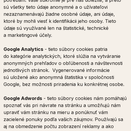
potrebám. Vaše súkromie je pre nás dôležité, a preto
sú všetky tieto údaje anonymné a o užívateľovi
nezaznamenávajú žiadne osobné údaje, ani údaje,
ktoré by mohli viesť k identifikácii jeho osoby. Tieto
údaje sú využívané len na štatistické, technické
a marketingové účely.
Google Analytics
- tieto súbory cookies patria
do kategórie analytických, ktoré slúžia na vytváranie
anonymných prehľadov o obľúbenosti a návštevnosti
jednotlivých stránok. Vygenerované informácie
sú uložené ako anonymná štatistika v spoločnosti
Google, bez možnosti priradenia ku konkrétnej osobe.
Google Adwords
- tieto súbory cookies nám pomáhajú
spoznať vás pri návrate na stránku a umožňujú nám
upraviť vám stránku na mieru a ponúknuť vám
zacielené ponuky podľa vašich záujmov. Používajú sa
aj na obmedzenie počtu zobrazení reklamy a ako