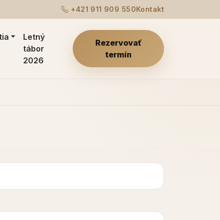
+421 911 909 550
Kontakt
tia
Letný
Rezervovať
tábor
termín
2026