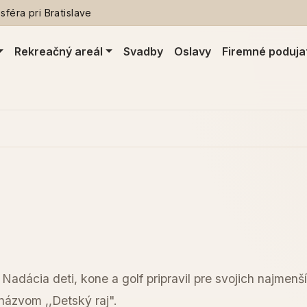
féra pri Bratislave
Rekreačný areál
Svadby
Oslavy
Firemné poduja
Nadácia deti, kone a golf pripravil pre svojich najmen
názvom ,,Detský raj".