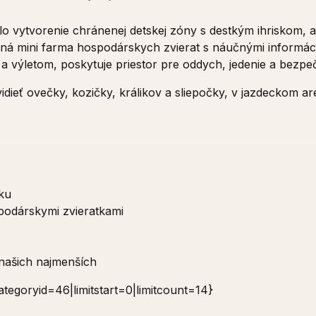
vytvorenie chránenej detskej zóny s destkým ihriskom, al
tná mini farma hospodárskych zvierat s náučnými informácia
výletom, poskytuje priestor pre oddych, jedenie a bezpečn
dieť ovečky, kozičky, králikov a sliepočky, v jazdeckom are
nku
podárskymi zvieratkami
 našich najmenších
tegoryid=46|limitstart=0|limitcount=14}