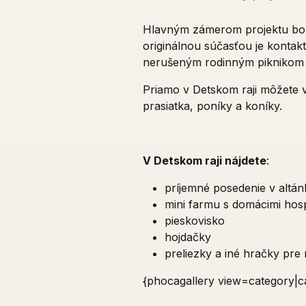
Hlavným zámerom projektu bolo 
originálnou súčasťou je kontak
nerušeným rodinným piknikom a 
Priamo v Detskom raji môžete vi
prasiatka, poníky a koníky.
V Detskom raji nájdete
:
príjemné posedenie v altá
mini farmu s domácimi hos
pieskovisko
hojdačky
preliezky a iné hračky pre
{phocagallery view=category|ca