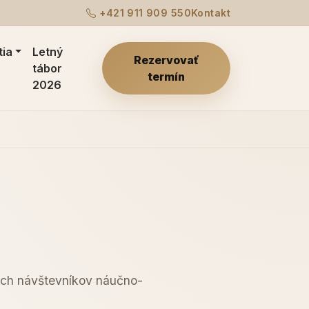
+421 911 909 550
Kontakt
tia
Letný
Rezervovať
tábor
termín
2026
ších návštevníkov náučno-