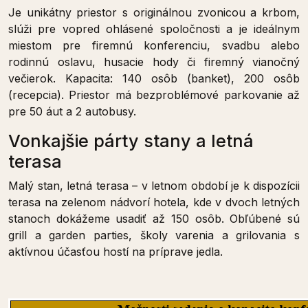
Je unikátny priestor s originálnou zvonicou a krbom,
slúži pre vopred ohlásené spoločnosti a je ideálnym
miestom pre firemnú konferenciu, svadbu alebo
rodinnú oslavu, husacie hody či firemný vianočný
večierok. Kapacita: 140 osôb (banket), 200 osôb
(recepcia). Priestor má bezproblémové parkovanie až
pre 50 áut a 2 autobusy.
Vonkajšie párty stany a letná
terasa
Malý stan, letná terasa – v letnom období je k dispozícii
terasa na zelenom nádvorí hotela, kde v dvoch letných
stanoch dokážeme usadiť až 150 osôb. Obľúbené sú
grill a garden parties, školy varenia a grilovania s
aktívnou účasťou hostí na príprave jedla.