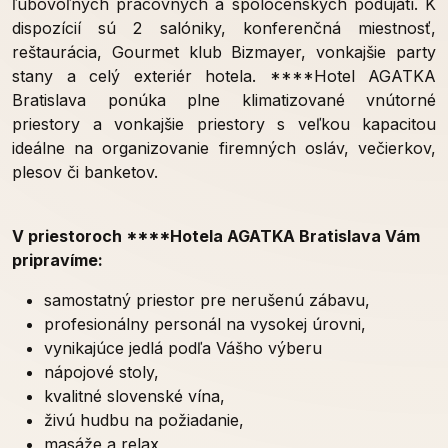
ľubovoľných pracovných a spoločenských podujatí. K
dispozícií sú 2 salóniky, konferenčná miestnosť,
reštaurácia, Gourmet klub Bizmayer, vonkajšie party
stany a celý exteriér hotela. ****Hotel AGATKA
Bratislava ponúka plne klimatizované vnútorné
priestory a vonkajšie priestory s veľkou kapacitou
ideálne na organizovanie firemných osláv, večierkov,
plesov či banketov.
V priestoroch ****Hotela AGATKA Bratislava Vám
pripravíme:
samostatný priestor pre nerušenú zábavu,
profesionálny personál na vysokej úrovni,
vynikajúce jedlá podľa Vášho výberu
nápojové stoly,
kvalitné slovenské vína,
živú hudbu na požiadanie,
masáže a relax,